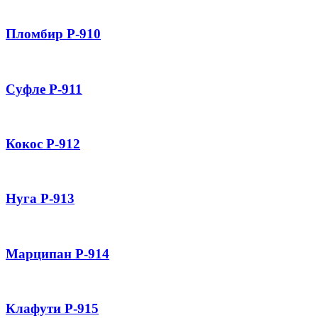
Пломбир Р-910
Суфле Р-911
Кокос Р-912
Нуга Р-913
Марципан Р-914
Клафути Р-915