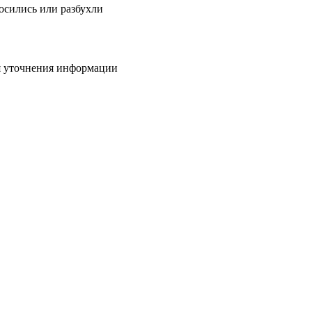
осились или разбухли
ля уточнения информации