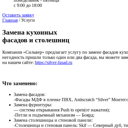
понедельник - пятница
с 9:00 до 18:00
Оставить заявку
Главная
/
Услуги
Замена кухонных
фасадов и столешниц
Компания «Сильвер» предлагает услугу по замене фасадов кухо
негодность пришли только один или два фасада, вы можете з
на нашем сайте:
https://silver-fasad.ru
Что заменено:
Замена фасадов:
-Фасады МДФ в пленке ПВХ, Antiscratch “Silver” Монтег
Замена фурнитуры:
— система открывания Push to open(от нажатия);
-Петли и подъемный механизм — Боярд;
Замена столешницы и стеновой панели:
-Столешница и стеновая панель: Skif — Северный дуб, 