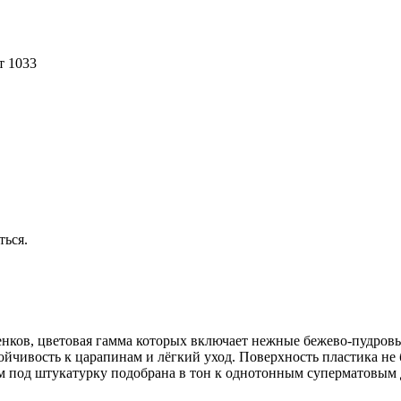
т 1033
ться.
нков, цветовая гамма которых включает нежные бежево-пудровы
чивость к царапинам и лёгкий уход. Поверхность пластика не б
ком под штукатурку подобрана в тон к однотонным суперматовы