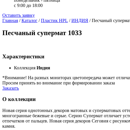
понедельник - пятница
с 9:00 до 18:00
Оставить заявку
Главная
/
Каталог
/
Пластик HPL
/
ИНДИЯ
/
Песчаный суперма
Песчаный супермат 1033
Характеристики
Коллекция
Индия
*Внимание! На разных мониторах цветопередача может отлича
Просим принять во внимание при формировании заказа
Заказать
О коллекции
Новая серия однотонных декоров матовых и суперматовых отте
многогранные бежевые и серые. Серию Супермат отличает устой
отпечатков от пальцев. Новая серия декоров Сеговия с рисун
камня.