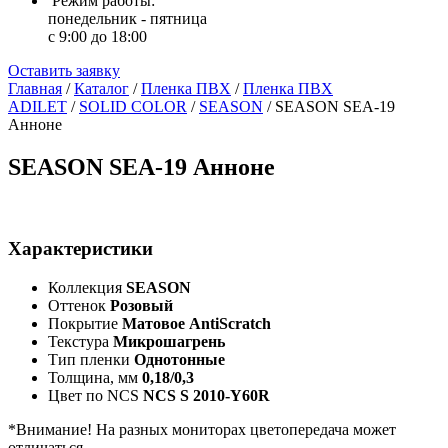
Режим работы:
понедельник - пятница
с 9:00 до 18:00
Оставить заявку
Главная
/
Каталог
/
Пленка ПВХ
/
Пленка ПВХ
ADILET
/
SOLID COLOR
/
SEASON
/
SEASON SEA-19
Анноне
SEASON SEA-19 Анноне
Характеристики
Коллекция
SEASON
Оттенок
Розовый
Покрытие
Матовое AntiScratch
Текстура
Микрошагрень
Тип пленки
Однотонные
Толщина, мм
0,18/0,3
Цвет по NCS
NCS S 2010-Y60R
*Внимание! На разных мониторах цветопередача может
отличаться.