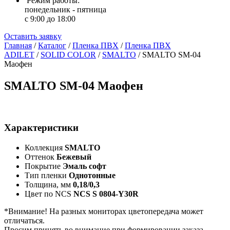
Режим работы:
понедельник - пятница
с 9:00 до 18:00
Оставить заявку
Главная
/
Каталог
/
Пленка ПВХ
/
Пленка ПВХ
ADILET
/
SOLID COLOR
/
SMALTO
/
SMALTO SM-04
Маофен
SMALTO SM-04 Маофен
Характеристики
Коллекция
SMALTO
Оттенок
Бежевый
Покрытие
Эмаль софт
Тип пленки
Однотонные
Толщина, мм
0,18/0,3
Цвет по NCS
NCS S 0804-Y30R
*Внимание! На разных мониторах цветопередача может
отличаться.
Просим принять во внимание при формировании заказа